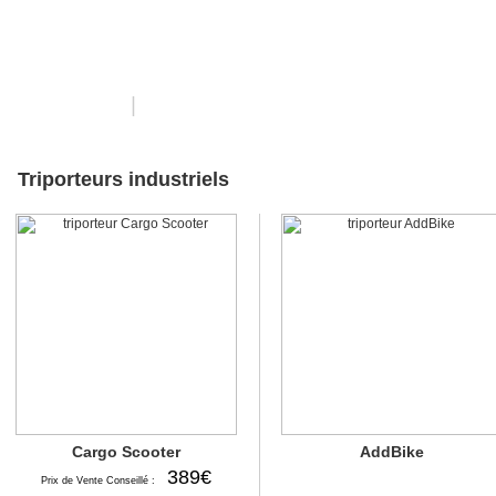
urs Industriels
|
Triporteurs électriques
Triporteurs industriels
Cargo Scooter
AddBike
389€
Prix de Vente Conseillé :